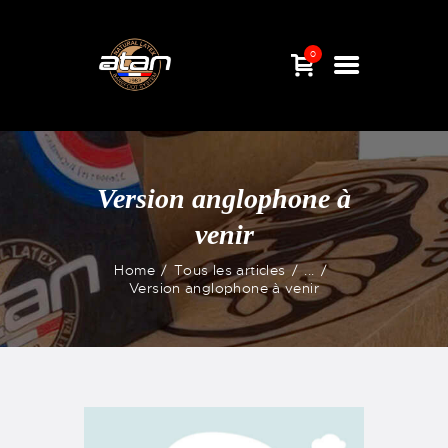
0
Version anglophone à
venir
Home
Tous les articles
...
Version anglophone à venir
ACCUEIL
BOUTIQUE
ACTUALITÉS
QUI SOMMES-NOUS
CONTACT & F.A.Q.