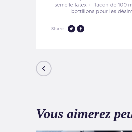
semelle latex + flacon de 100 ml
bottillons pour les désin
Share:
PREVIOUS
POST
Vous aimerez peu