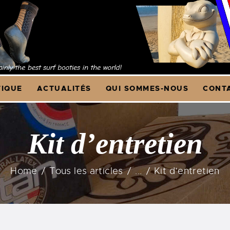
CCUEIL
OUTIQUE
CTUALITÉS
IQUE
ACTUALITÉS
QUI SOMMES-NOUS
CONTA
UI SOMMES-NOUS
ONTACT & F.A.Q.
Kit d’entretien
Home
Tous les articles
...
Kit d’entretien