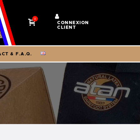
0
CONNEXION
CLIENT
CT & F.A.Q.