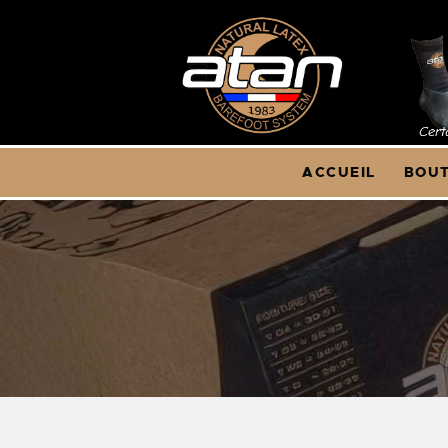
A
B
A
ACCUEIL
BOUT
Q
C