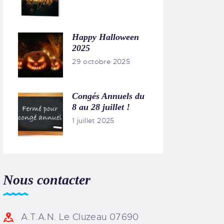
Happy Halloween
2025
29 octobre 2025
Congés Annuels du
8 au 28 juillet !
1 juillet 2025
Nous contacter
A.T.A.N. Le Cluzeau 07690