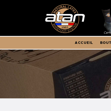
A
B
A
ACCUEIL
BOUT
Q
C