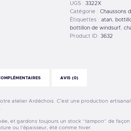
UGS :
3322X
Catégorie :
Chaussons d
Étiquettes :
atan
,
bottil
bottillon de windsurf
,
ch
Product ID:
3632
COMPLÉMENTAIRES
AVIS (0)
tre atelier Ardéchois. C’est une production artisanal
.
nnée, et gardons toujours un stock “tampon” de faç
nture ou l’épaisseur, été comme hiver.