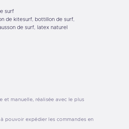
r
e surf
n
lon de kitesurf
,
bottillon de surf
,
a
ausson de surf
,
latex naturel
t
i
v
e
:
e et manuelle, réalisée avec le plus
on à pouvoir expédier les commandes en