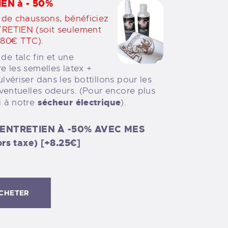
EN à - 50%
e de chaussons, bénéficiez
TRETIEN (soit seulement
,80€ TTC).
e talc fin et une
e les semelles latex +
lvériser dans les bottillons pour les
éventuelles odeurs. (Pour encore plus
sécheur électrique
i à notre
).
ENTRETIEN À -50% AVEC MES
rs taxe)
[+8.25€]
A
CHETER
l
t
e