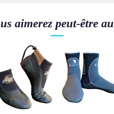
us aimerez peut-être au
SUNFAST
PRODIVE 70
57
.
90
€
64
.
40
€
TTC
TTC