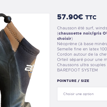
57
.
90
€
TTC
Chausson été surf, winds
(
chaussette noir/gris O
choisir
)
Néoprène (à base minéra
Semelle fine en latex 100
Cordon autour de la chevil
Orteil séparé pour une m
Chaussons ultra souples 
BAREFOOT SYSTEM
POINTURE / SIZE