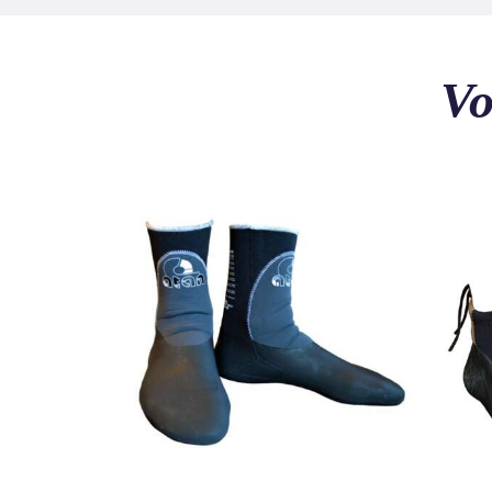
Vo
FUNPRO 30
65
.
40
€
TTC