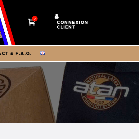
0
CONNEXION
CLIENT
CT & F.A.Q.