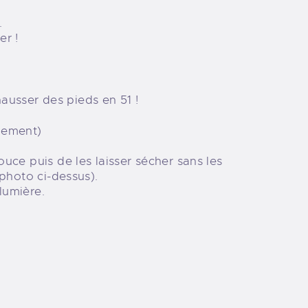
.
er !
ausser des pieds en 51 !
ngement)
ouce puis de les laisser sécher sans les
 photo ci-dessus).
 lumière.