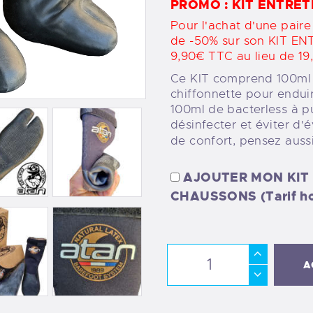
PROMO : KIT ENTRETI
Pour l'achat d'une pair
de -50% sur son KIT EN
9,90€ TTC au lieu de 19
Ce KIT comprend 100ml d
chiffonnette pour enduir
100ml de bacterless à pu
désinfecter et éviter d'
de confort, pensez auss
AJOUTER MON KIT 
CHAUSSONS (Tarif ho
A