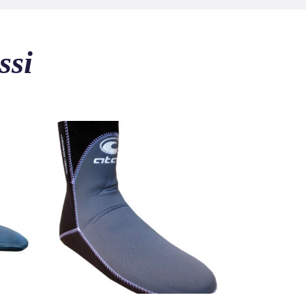
ssi
202P – chaussette 4.5 mm sans
latex
26
.
70
€
TTC