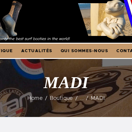
CCUEIL
OUTIQUE
CTUALITÉS
IQUE
ACTUALITÉS
QUI SOMMES-NOUS
CONTA
UI SOMMES-NOUS
ONTACT & F.A.Q.
MADI
Home
Boutique
...
MADI