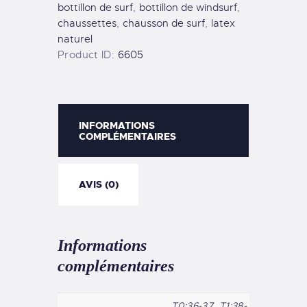
bottillon de surf
,
bottillon de windsurf
,
i
chaussettes
,
chausson de surf
,
latex
v
naturel
e
Product ID:
6605
:
INFORMATIONS
COMPLÉMENTAIRES
AVIS (0)
Informations
complémentaires
T0:36-37, T1:38-