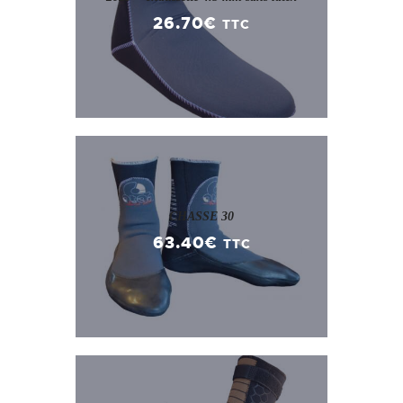
26
.
70
€
TTC
CHASSE 30
63
.
40
€
TTC