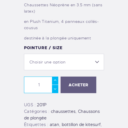
Chaussettes Néoprène en 3.5 mm (sans
latex)
en Plush Titanium, 4 panneaux collés-
cousus
destinée à la plongée uniquement
POINTURE / SIZE
A
ACHETER
l
t
e
UGS :
201P
r
Catégories :
chaussettes
,
Chaussons
n
de plongée
a
Étiquettes :
atan
,
bottillon de kitesurf
,
t