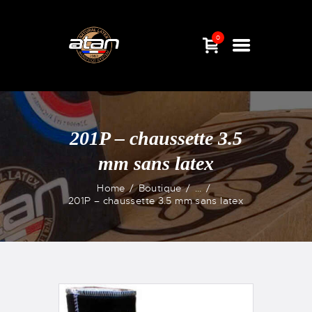
0
201P – chaussette 3.5
mm sans latex
Home
Boutique
...
201P – chaussette 3.5 mm sans latex
ACCUEIL
BOUTIQUE
ACTUALITÉS
QUI SOMMES-NOUS
CONTACT & F.A.Q.