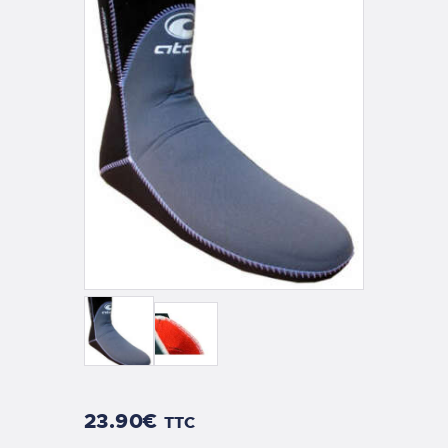
23
.
90
€
TTC